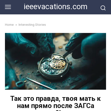
Skip
ieeevacations.com
to
content
Home
»
Interesting Stories
Так это правда, твоя мать к
нам прямо после ЗАГСа