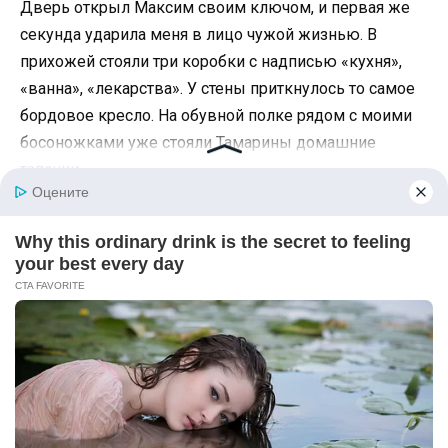
Дверь открыл Максим своим ключом, и первая же
секунда ударила меня в лицо чужой жизнью. В
прихожей стояли три коробки с надписью «кухня»,
«ванна», «лекарства». У стены приткнулось то самое
бордовое кресло. На обувной полке рядом с моими
босоножками уже стояли Тамарины домашние
тапочки.
На кухне горел свет. На столе лежала сложенная
клеенка, в духовке пахло запеченной курицей, а на
спинке стула висел знакомый цветастый халат.
Тамара вышла из маленькой комнаты, вытирая руки
полотенцем, и улыбнулась так спокойно, будто все
происходящее было самым естественным на свете.
–
Ну вот и молодые. Я ужин разогрела. С дороги надо