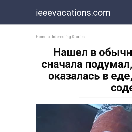
Skip
ieeevacations.com
to
content
Home
»
Interesting Stories
Нашел в обычн
сначала подумал
оказалась в еде
сод