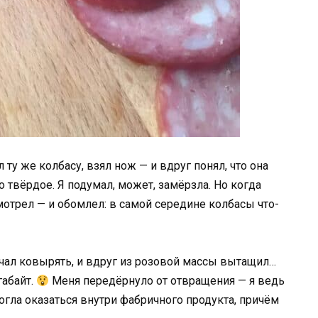
 ту же колбасу, взял нож — и вдруг понял, что она
то твёрдое. Я подумал, может, замёрзла. Но когда
смотрел — и обомлел: в самой середине колбасы что-
Начал ковырять, и вдруг из розовой массы вытащил…
габайт.
Меня передёрнуло от отвращения — я ведь
огла оказаться внутри фабричного продукта, причём