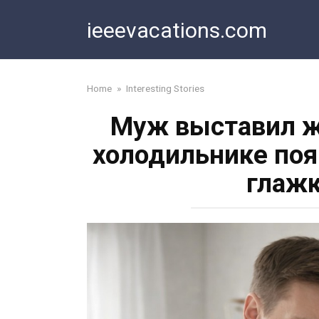
Skip
ieeevacations.com
to
content
Home
»
Interesting Stories
Муж выставил же
холодильнике поя
глажк