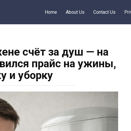
Home
About Us
Contact Us
Pri
не счёт за душ — на
вился прайс на ужины,
у и уборку