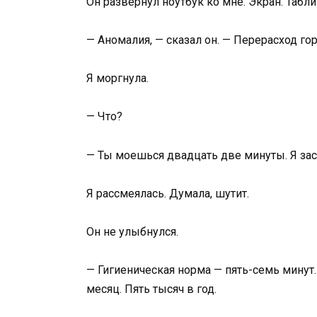
Он развернул ноутбук ко мне. Экран. Таблиц
— Аномалия, — сказал он. — Перерасход го
Я моргнула.
— Что?
— Ты моешься двадцать две минуты. Я зас
Я рассмеялась. Думала, шутит.
Он не улыбнулся.
— Гигиеническая норма — пять-семь минут.
месяц. Пять тысяч в год.