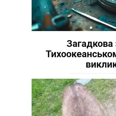
Загадкова з
Тихоокеанськом
виклик