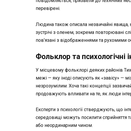
повідомляється, призвели до технічних не
перевірені.
Людина також описала незвичайні явища, я
зустрічі з оленем, зокрема повторювані сл
пов’язані з відображеннями та рухомими о
Фольклор та психологічні і
У місцевому фольклорі деяких районів Тих
межі — яку іноді описують як «завісу» — м
незрозумілим. Хоча такі концепції зазвичай
продовжують впливати на те, як люди інт
Експерти з психології стверджують, що інт
середовищі можуть посилити сприйняття т
або неординарним чином.