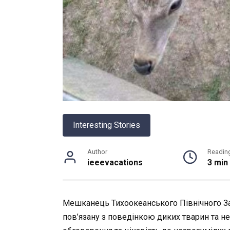
Interesting Stories
Author
Readin
ieeevacations
3 min
Мешканець Тихоокеанського Північного За
пов’язану з поведінкою диких тварин та н