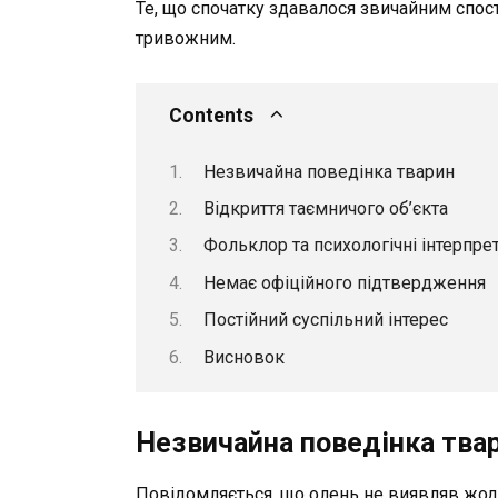
Те, що спочатку здавалося звичайним спо
тривожним.
Contents
Незвичайна поведінка тварин
Відкриття таємничого об’єкта
Фольклор та психологічні інтерпрет
Немає офіційного підтвердження
Постійний суспільний інтерес
Висновок
Незвичайна поведінка тва
Повідомляється, що олень не виявляв жодн