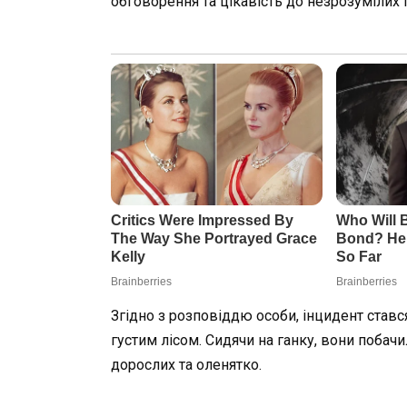
обговорення та цікавість до незрозумілих
Згідно з розповіддю особи, інцидент ставс
густим лісом. Сидячи на ганку, вони побачи
дорослих та оленятко.