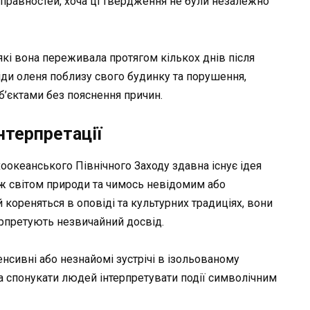
справностей, хоча ці твердження не були незалежно
кі вона переживала протягом кількох днів після
іди оленя поблизу свого будинку та порушення,
б’єктами без пояснення причин.
нтерпретації
оокеанського Північного Заходу здавна існує ідея
іж світом природи та чимось невідомим або
 кореняться в оповіді та культурних традиціях, вони
ерпретують незвичайний досвід.
енсивні або незнайомі зустрічі в ізольованому
а спонукати людей інтерпретувати події символічним