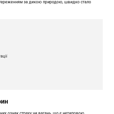
стереженням за дикою природою, швидко стало
ації
рин
их ознак страху чи вагань, що є нетиповою