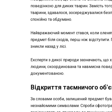
поведінкою для диких тварин. Замість того
тварини, здавалося, зосереджувалися безп
спокійно та обдумано.
Найвражаючий момент стався, коли оленят
предмет біля сходів, перш ніж відступити.
зникли назад у лісі.
Експерти з дикої природи зазначають, що 
людини, скоординована та навмисна поведі
документованою.
Відкриття таємничого об’є
За словами особи, залишений предмет бу
незнайомими символами. Спроби сфотогра