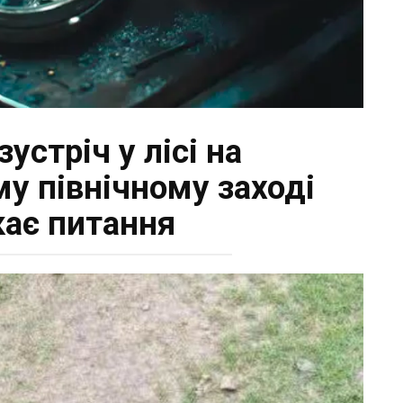
устріч у лісі на
у північному заході
ає питання