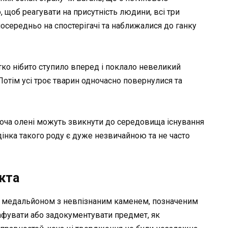
, щоб реагувати на присутність людини, всі три
осередньо на спостерігачі та наближалися до ганку
ко нібито ступило вперед і поклало невеликий
 Потім усі троє тварин одночасно повернулися та
хоча олені можуть звикнути до середовища існування
нка такого роду є дуже незвичайною та не часто
кта
в медальйоном з невпізнаним каменем, позначеним
фувати або задокументувати предмет, як