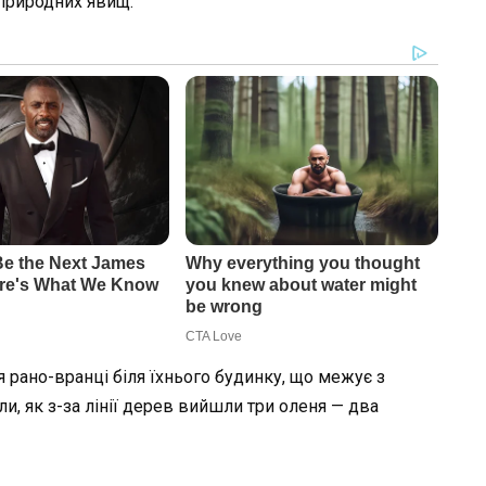
 природних явищ.
я рано-вранці біля їхнього будинку, що межує з
ли, як з-за лінії дерев вийшли три оленя — два